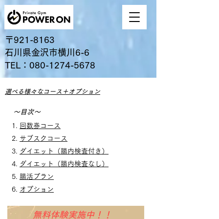
〒921-8163
石川県金沢市横川6-6
​TEL：080-1274-5678
選べる様々なコース
​＋オプション
～目次～
回数券コース
サブスクコース
ダイエット（腸内検査付き）
ダイエット（腸内検査なし）
腸活プラン
​オプション​
​無料体験実施中！！